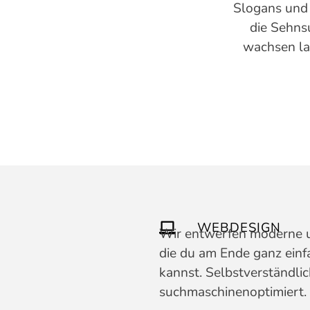
Slogans und 
die Sehns
wachsen la
WEBDESIGN
Wir entwerfen moderne u
die du am Ende ganz einf
kannst. Selbstverständli
suchmaschinenoptimiert.