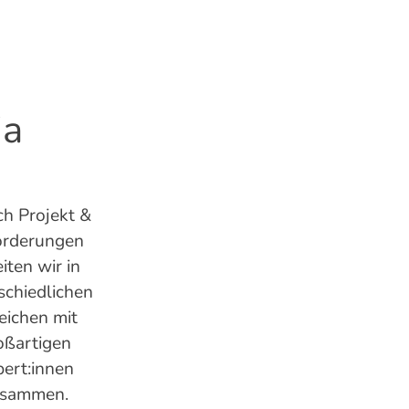
ia
ch Projekt &
orderungen
iten wir in
schiedlichen
eichen mit
oßartigen
ert:innen
usammen.