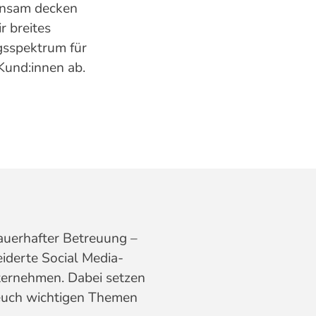
nsam decken
r breites
gsspektrum für
Kund:innen ab.
A
dauerhafter Betreuung –
iderte Social Media-
nternehmen. Dabei setzen
 euch wichtigen Themen