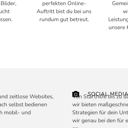
Bilder,
perfekten Online-
Gemei
ucht
Auftritt bist du bei uns
wi
ssen.
rundum gut betreut.
Leistun
unsere 
SOCIAL MEDI
nd zeitlose Websites,
Von Starthilfe bis zu 
ach selbst bedienen
wir bieten maßgeschne
ch mobil- und
Strategien für dein U
wir genau bei den für