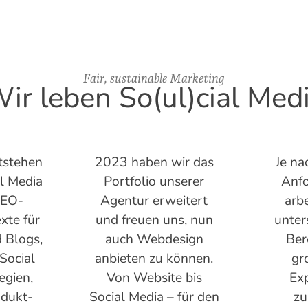
Fair, sustainable Marketing
ir leben So(ul)cial Med
tstehen
2023 haben wir das
Je na
al Media
Portfolio unserer
Anf
SEO-
Agentur erweitert
arbe
xte für
und freuen uns, nun
unter
 Blogs,
auch Webdesign
Ber
 Social
anbieten zu können.
gr
egien,
Von Website bis
Exp
odukt-
Social Media – für den
z