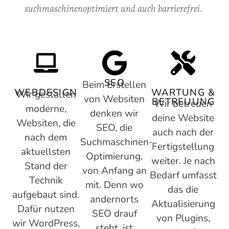
suchmaschinenoptimiert und auch barrierefrei.
SEO
Beim Erstellen
WEBDESIGN
WARTUNG &
Wir gestalten
von Websiten
BETREUUNG
Wir betreuen
moderne,
denken wir
deine Website
Websiten, die
SEO, die
auch nach der
nach dem
Suchmaschinen-
Fertigstellung
aktuellsten
Optimierung,
weiter. Je nach
Stand der
von Anfang an
Bedarf umfasst
Technik
mit. Denn wo
das die
aufgebaut sind.
andernorts
Aktualisierung
Dafür nutzen
SEO drauf
von Plugins,
wir WordPress,
steht, ist