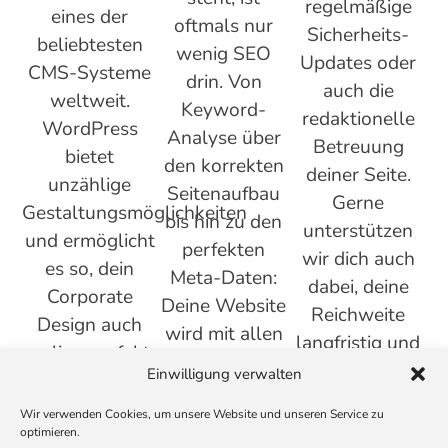
regelmäßige
eines der
oftmals nur
Sicherheits-
beliebtesten
wenig SEO
Updates oder
CMS-Systeme
drin. Von
auch die
weltweit.
Keyword-
redaktionelle
WordPress
Analyse über
Betreuung
bietet
den korrekten
deiner Seite.
unzählige
Seitenaufbau
Gerne
Gestaltungsmöglichkeiten
bis hin zu den
unterstützen
und ermöglicht
perfekten
wir dich auch
es so, dein
Meta-Daten:
dabei, deine
Corporate
Deine Website
Reichweite
Design auch
wird mit allen
langfristig und
online perfekt
wichtigen SEO-
organisch
Einwilligung verwalten
in Szene zu
Basics
durch SEO-
setzen. Mit uns
ausgestattet,
Wir verwenden Cookies, um unsere Website und unseren Service zu
optimierte
optimieren.
wird dein
damit